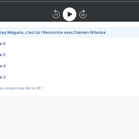
bey Maguire, c'est lui ! Rencontre avec Damien Witecka
e 6
e 5
e 4
e 3
s créatrices de la VF !
e 2
e 1
e Mektoub My Love arrive enfin ! Rencontre avec Shaïn Boumedine et Sal
i : après Toni en famille