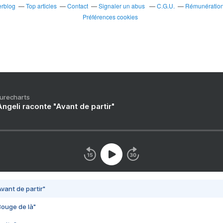
erblog
Top articles
Contact
Signaler un abus
C.G.U.
Rémunération 
Préférences cookies
Purecharts
ngeli raconte "Avant de partir"
vant de partir"
Bouge de là"