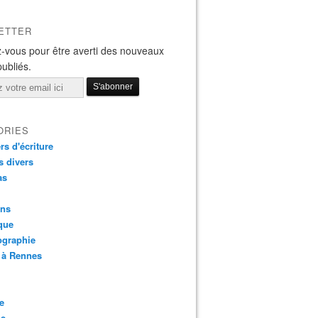
ETTER
-vous pour être averti des nouveaux
publiés.
ORIES
ers d'écriture
s divers
as
ins
que
ographie
 à Rennes
e
ie