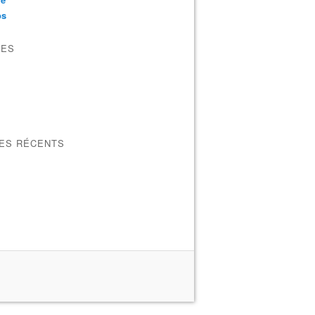
os
VES
LES RÉCENTS