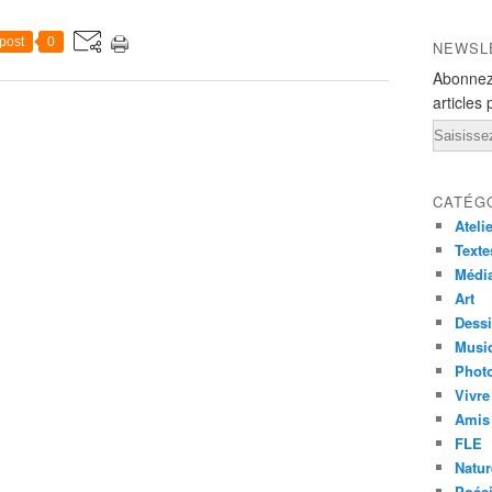
post
0
NEWSL
Abonnez
articles 
Email
CATÉG
Ateli
Texte
Médi
Art
Dess
Musi
Phot
Vivre
Amis
FLE
Natur
Poés