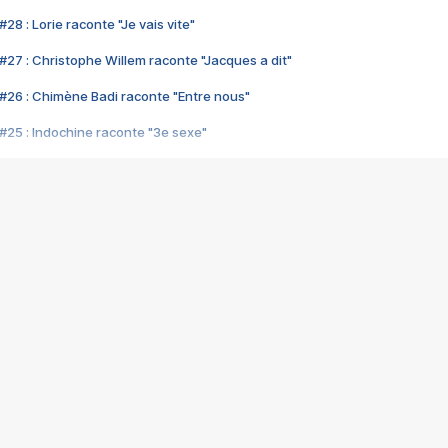
28 : Lorie raconte "Je vais vite"
#27 : Christophe Willem raconte "Jacques a dit"
#26 : Chimène Badi raconte "Entre nous"
#25 : Indochine raconte "3e sexe"
#24 : Zaho raconte "C'est chelou"
#23 : Patrick Bruel raconte "Au café des délices"
#22 : Kyo raconte "Le chemin"
#21 : Nolwenn Leroy raconte "Cassé"
#20 : Patrick Hernandez raconte "Born to be alive"
#19 : Lorie raconte "Près de moi"
#18 : Michael Jones raconte "A nos actes manqués" (avec Jean-Jacque
#17 : Khaled raconte "Aïcha"